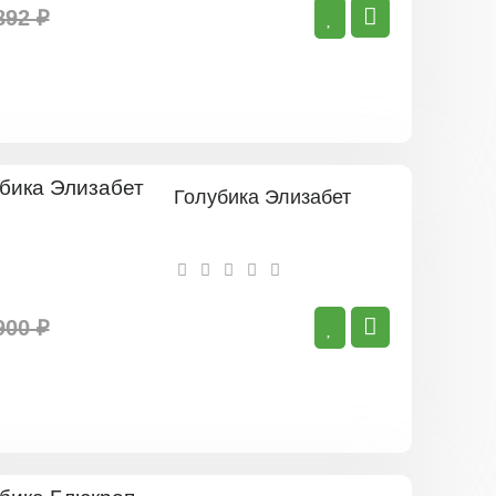
892 ₽
Голубика Элизабет
900 ₽