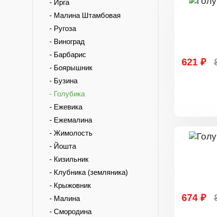
- Ирга
- Малина Штамбовая
- Ругоза
- Виноград
- Барбарис
621 ₽
- Боярышник
- Бузина
- Голубика
- Ежевика
- Ежемалина
- Жимолость
- Йошта
- Кизильник
- Клубника (земляника)
- Крыжовник
674 ₽
- Малина
- Смородина