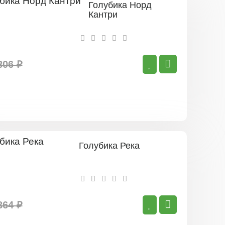
Голубика Норд
Кантри
806 ₽
Голубика Река
864 ₽