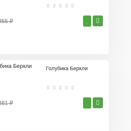
855 ₽
Голубика Беркли
881 ₽