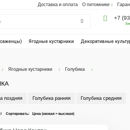
Доставка и оплата
О питомнике
Гаран
+7 (9
За
(саженцы)
Ягодные кустарники
Декоративные культ
Ягодные кустарники
Голубика
ИКА
а поздняя
Голубика ранняя
Голубика средняя
 I Сортировать: