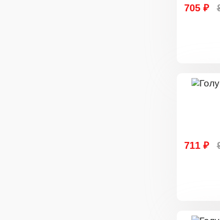
705 ₽
711 ₽