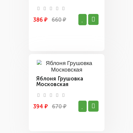
386 ₽
660 ₽
Яблоня Грушовка
Московская
394 ₽
670 ₽