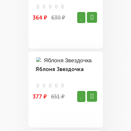
364 ₽
630 ₽
Яблоня Звездочка
377 ₽
651 ₽