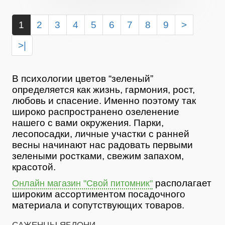
1
2
3
4
5
6
7
8
9
>
>|
В психологии цветов “зеленый”
определяется как жизнь, гармония, рост,
любовь и спасение. Именно поэтому так
широко распространено озеленение
нашего с вами окружения. Парки,
лесопосадки, личные участки с ранней
весны начинают нас радовать первыми
зелеными ростками, свежим запахом,
красотой.
располагает
Онлайн магазин "Свой питомник"
широким ассортиментом посадочного
материала и сопутствующих товаров.