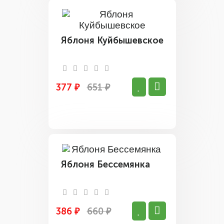
Яблоня Куйбышевское
377 ₽
651 ₽
Яблоня Бессемянка
386 ₽
660 ₽