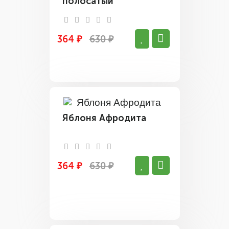
полосатый
364 ₽
630 ₽
Яблоня Афродита
364 ₽
630 ₽