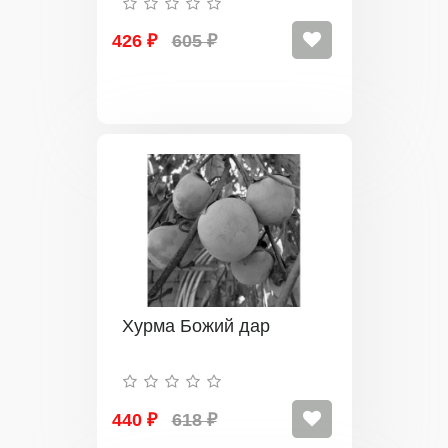
426 ₽
605 ₽
Хурма Божий дар
440 ₽
618 ₽