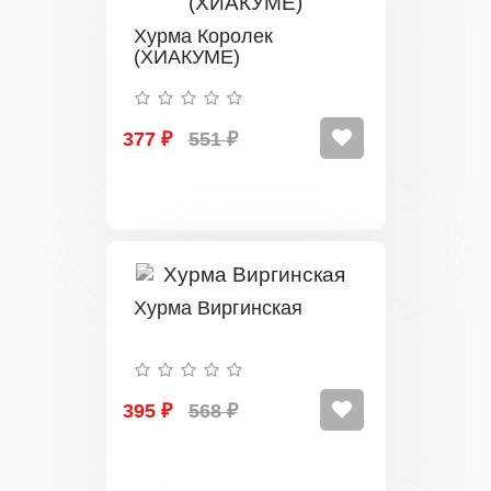
Хурма Королек
(ХИАКУМЕ)
377 ₽
551 ₽
Хурма Виргинская
395 ₽
568 ₽