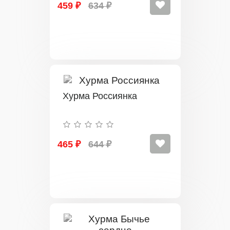
459 ₽
634 ₽
Хурма Россиянка
465 ₽
644 ₽