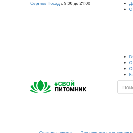
Сергиев Посад
с 9:00 до 21:00
Д
О
Г
О
О
К
Саженцы цветов
Плодово-ягодные деревья