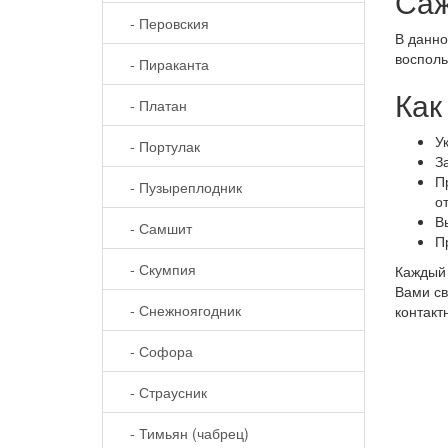
Саж
- Перовския
В данно
восполь
- Пираканта
Как
- Платан
У
- Портулак
З
П
- Пузыреплодник
о
В
- Самшит
П
- Скумпия
Каждый 
Вами св
- Снежноягодник
контакт
- Софора
- Страусник
- Тимьян (чабрец)