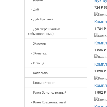
724 ₽
8
- Дуб
- Дуб Красный
Компле
1 784 ₽
- Дуб Черешчаный
(обыкновенный)
Компле
- Жасмин
1 836 ₽
- Живучка
- Иглица
Компл
1 836 ₽
- Катальпа
- Кельрейтерия
Компле
- Клен Зеленолистный
1 882 ₽
- Клен Краснолистный
Компле