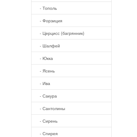
- Тополь
- Форзиция
- Церцисс (багрянник)
- Шалфей
- Юкка
- Ясень
- Ива
- Сакура
- Сантолины
- Сирень
- Спирея