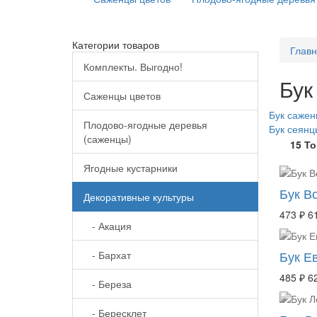
Категории товаров
Глав
Комплекты. Выгодно!
Бук
Саженцы цветов
Бук саже
Плодово-ягодные деревья
Бук сеянц
(саженцы)
15 Т
Ягодные кустарники
Бук В
Декоративные культуры
473 ₽
6
- Акация
Бук Ев
- Бархат
485 ₽
6
- Береза
- Бересклет