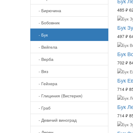
Бук Л
485 ₽
6
- Бирючина
- Бобовник
Бук Зу
- Бук
497 ₽
6
- Вейгела
Бук В
- Верба
702 ₽
8
- Вяз
Бук Ев
- Гейхера
714 ₽
8
- Глициния (Вистерия)
Бук Л
- Граб
714 ₽
8
- Девичий виноград
- Дерен
Бук Зу