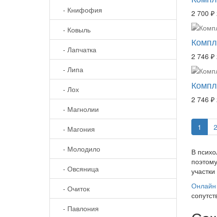
- Книфофия
2 700 ₽
- Ковыль
Компле
- Лапчатка
2 746 ₽
- Липа
Компл
- Лох
2 746 ₽
- Магнолии
1
- Магония
- Молодило
В психо
поэтому
- Овсяница
участки
Онлайн 
- Очиток
сопутст
- Павлония