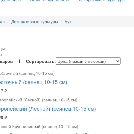
ная
Декоративные культуры
Бук
нцы
ы
оваров I Сортировать:
оcточный (сеянец 10-15 см)
17 ₽
ропейский (Лесной) (сеянец 10-15 см)
29 ₽