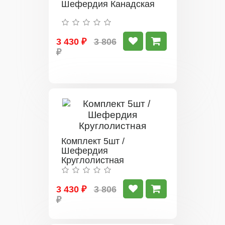
Шефердия Канадская
3 430 ₽
3 806
₽
Комплект 5шт /
Шефердия
Круглолистная
3 430 ₽
3 806
₽