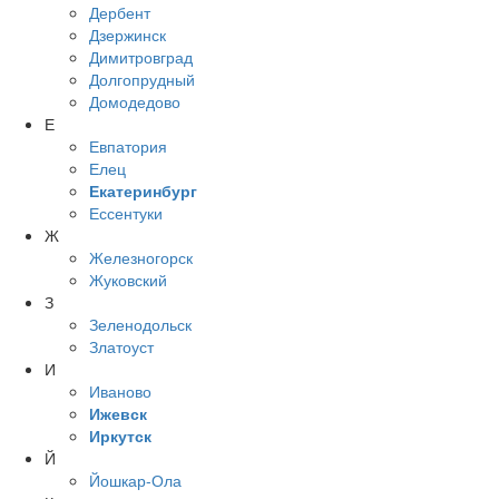
Дербент
Дзержинск
Димитровград
Долгопрудный
Домодедово
Е
Евпатория
Елец
Екатеринбург
Ессентуки
Ж
Железногорск
Жуковский
З
Зеленодольск
Златоуст
И
Иваново
Ижевск
Иркутск
Й
Йошкар-Ола