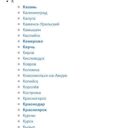
К
Казань
Калининград
Калуга
Каменск-Уральский
Камышин
Каспийск
Кемерово
Керчь
Киров
Кисловодск
Ковров
Коломна
Комсомольск-на-Амуре
Копейск
Королёв
Кострома
Красногорск
Краснодар
Красноярск
Курган
Курск
Кызыл