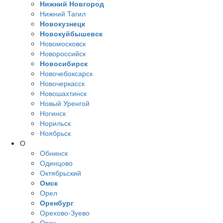
Нижний Новгород
Нижний Тагил
Новокузнецк
Новокуйбышевск
Новомосковск
Новороссийск
Новосибирск
Новочебоксарск
Новочеркасск
Новошахтинск
Новый Уренгой
Ногинск
Норильск
Ноябрьск
О
Обнинск
Одинцово
Октябрьский
Омск
Орел
Оренбург
Орехово-Зуево
Орск