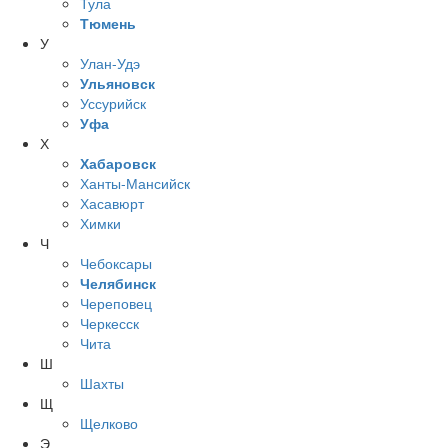
Тула
Тюмень
У
Улан-Удэ
Ульяновск
Уссурийск
Уфа
Х
Хабаровск
Ханты-Мансийск
Хасавюрт
Химки
Ч
Чебоксары
Челябинск
Череповец
Черкесск
Чита
Ш
Шахты
Щ
Щелково
Э