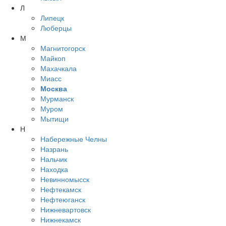
Л
Липецк
Люберцы
М
Магнитогорск
Майкоп
Махачкала
Миасс
Москва
Мурманск
Муром
Мытищи
Н
Набережные Челны
Назрань
Нальчик
Находка
Невинномысск
Нефтекамск
Нефтеюганск
Нижневартовск
Нижнекамск