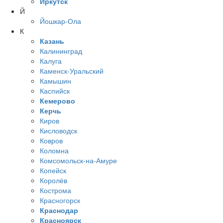
Иркутск
Й
Йошкар-Ола
К
Казань
Калининград
Калуга
Каменск-Уральский
Камышин
Каспийск
Кемерово
Керчь
Киров
Кисловодск
Ковров
Коломна
Комсомольск-на-Амуре
Копейск
Королёв
Кострома
Красногорск
Краснодар
Красноярск