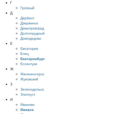
Г
Грозный
Д
Дербент
Дзержинск
Димитровград
Долгопрудный
Домодедово
Е
Евпатория
Елец
Екатеринбург
Ессентуки
Ж
Железногорск
Жуковский
З
Зеленодольск
Златоуст
И
Иваново
Ижевск