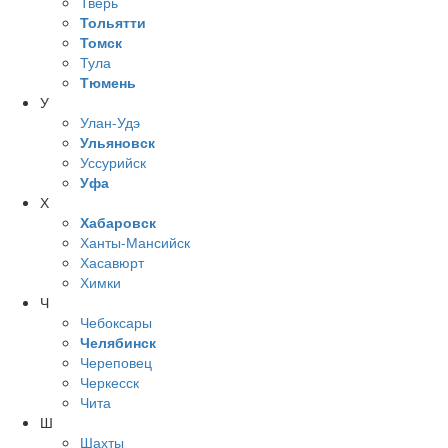
Тверь
Тольятти
Томск
Тула
Тюмень
У
Улан-Удэ
Ульяновск
Уссурийск
Уфа
Х
Хабаровск
Ханты-Мансийск
Хасавюрт
Химки
Ч
Чебоксары
Челябинск
Череповец
Черкесск
Чита
Ш
Шахты